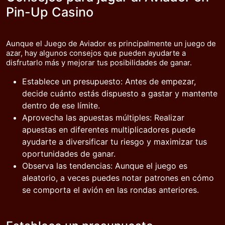
Pin-Up Casino
Aunque el Juego de Aviador es principalmente un juego de
azar, hay algunos consejos que pueden ayudarte a
disfrutarlo más y mejorar tus posibilidades de ganar.
Establece un presupuesto: Antes de empezar,
decide cuánto estás dispuesto a gastar y mantente
dentro de ese límite.
Aprovecha las apuestas múltiples: Realizar
apuestas en diferentes multiplicadores puede
ayudarte a diversificar tu riesgo y maximizar tus
oportunidades de ganar.
Observa las tendencias: Aunque el juego es
aleatorio, a veces puedes notar patrones en cómo
se comporta el avión en las rondas anteriores.