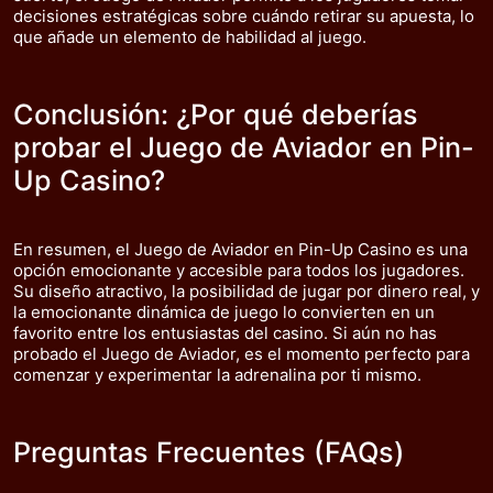
decisiones estratégicas sobre cuándo retirar su apuesta, lo
que añade un elemento de habilidad al juego.
Conclusión: ¿Por qué deberías
probar el Juego de Aviador en Pin-
Up Casino?
En resumen, el Juego de Aviador en Pin-Up Casino es una
opción emocionante y accesible para todos los jugadores.
Su diseño atractivo, la posibilidad de jugar por dinero real, y
la emocionante dinámica de juego lo convierten en un
favorito entre los entusiastas del casino. Si aún no has
probado el Juego de Aviador, es el momento perfecto para
comenzar y experimentar la adrenalina por ti mismo.
Preguntas Frecuentes (FAQs)