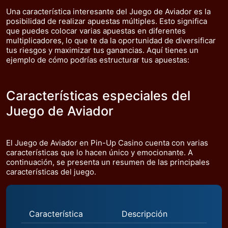
Una característica interesante del Juego de Aviador es la
posibilidad de realizar apuestas múltiples. Esto significa
que puedes colocar varias apuestas en diferentes
multiplicadores, lo que te da la oportunidad de diversificar
tus riesgos y maximizar tus ganancias. Aquí tienes un
ejemplo de cómo podrías estructurar tus apuestas:
Características especiales del
Juego de Aviador
El Juego de Aviador en Pin-Up Casino cuenta con varias
características que lo hacen único y emocionante. A
continuación, se presenta un resumen de las principales
características del juego.
Característica
Descripción