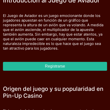
Introducción al Juego de Aviador
El Juego de Aviador es un juego emocionante donde los
jugadores apuestan en función de un gráfico que
representa la altura de un avión que va volando. A medida
que el avión asciende, el multiplicador de la apuesta
también aumenta. Sin embargo, hay que estar atentos, ya
que el avión puede caer en cualquier momento. Esta
naturaleza impredecible es lo que hace que el juego sea
tan atractivo para los jugadores.
Registrarse
Origen del juego y su popularidad en
Pin-Up Casino