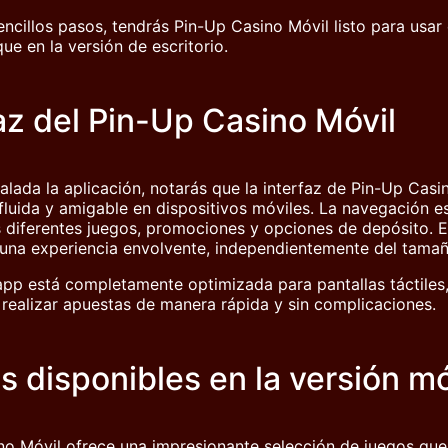
ncillos pasos, tendrás Pin-Up Casino Móvil listo para usar
que en la versión de escritorio.
az del Pin-Up Casino Móvil
alada la aplicación, notarás que la interfaz de Pin-Up Cas
fluida y amigable en dispositivos móviles. La navegación es 
s diferentes juegos, promociones y opciones de depósito. 
 una experiencia envolvente, independientemente del tamaño
app está completamente optimizada para pantallas táctiles
 realizar apuestas de manera rápida y sin complicaciones.
 disponibles en la versión mó
no Móvil ofrece una impresionante selección de juegos que