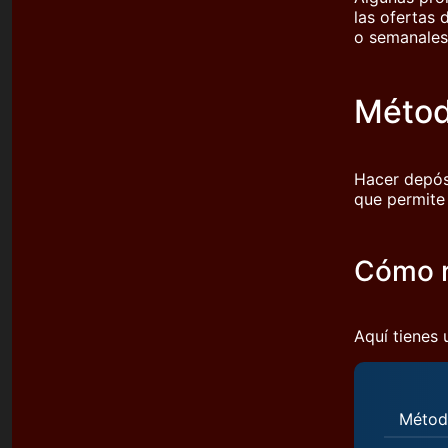
las ofertas 
o semanales,
Métod
Hacer depósi
que permite 
Cómo re
Aquí tienes
Métod