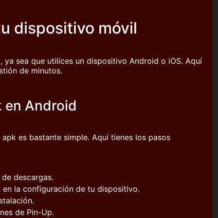
 dispositivo móvil
 ya sea que utilices un dispositivo Android o iOS. Aquí
stión de minutos.
k en Android
 apk es bastante simple. Aquí tienes los pasos
a de descargas.
 en la configuración de tu dispositivo.
stalación.
ones de Pin-Up.