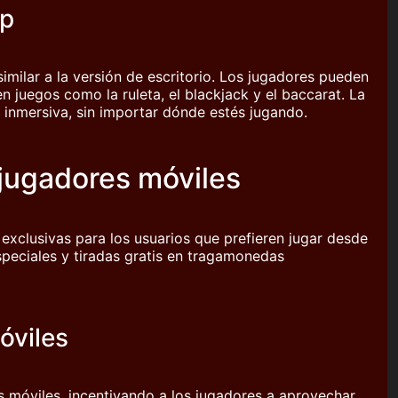
pp
milar a la versión de escritorio. Los jugadores pueden
n juegos como la ruleta, el blackjack y el baccarat. La
a inmersiva, sin importar dónde estés jugando.
jugadores móviles
exclusivas para los usuarios que prefieren jugar desde
peciales y tiradas gratis en tragamonedas
óviles
 móviles, incentivando a los jugadores a aprovechar