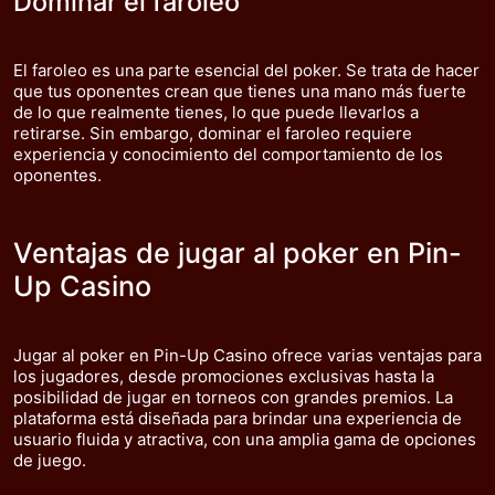
Dominar el faroleo
El faroleo es una parte esencial del poker. Se trata de hacer
que tus oponentes crean que tienes una mano más fuerte
de lo que realmente tienes, lo que puede llevarlos a
retirarse. Sin embargo, dominar el faroleo requiere
experiencia y conocimiento del comportamiento de los
oponentes.
Ventajas de jugar al poker en Pin-
Up Casino
Jugar al poker en Pin-Up Casino ofrece varias ventajas para
los jugadores, desde promociones exclusivas hasta la
posibilidad de jugar en torneos con grandes premios. La
plataforma está diseñada para brindar una experiencia de
usuario fluida y atractiva, con una amplia gama de opciones
de juego.