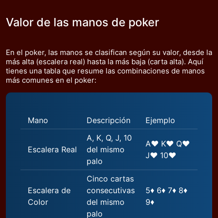
Valor de las manos de poker
En el poker, las manos se clasifican según su valor, desde la
más alta (escalera real) hasta la más baja (carta alta). Aquí
tienes una tabla que resume las combinaciones de manos
más comunes en el poker:
Mano
Descripción
Ejemplo
A, K, Q, J, 10
A♥ K♥ Q♥
Escalera Real
del mismo
J♥ 10♥
palo
Cinco cartas
Escalera de
consecutivas
5♦ 6♦ 7♦ 8♦
Color
del mismo
9♦
palo