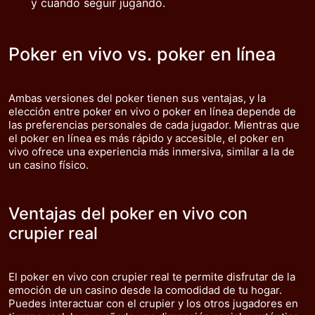
y cuándo seguir jugando.
Poker en vivo vs. poker en línea
Ambas versiones del poker tienen sus ventajas, y la
elección entre poker en vivo o poker en línea depende de
las preferencias personales de cada jugador. Mientras que
el poker en línea es más rápido y accesible, el poker en
vivo ofrece una experiencia más inmersiva, similar a la de
un casino físico.
Ventajas del poker en vivo con
crupier real
El poker en vivo con crupier real te permite disfrutar de la
emoción de un casino desde la comodidad de tu hogar.
Puedes interactuar con el crupier y los otros jugadores en