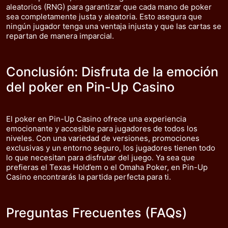
aleatorios (RNG) para garantizar que cada mano de poker
sea completamente justa y aleatoria. Esto asegura que
ningún jugador tenga una ventaja injusta y que las cartas se
repartan de manera imparcial.
Conclusión: Disfruta de la emoción
del poker en Pin-Up Casino
El poker en Pin-Up Casino ofrece una experiencia
emocionante y accesible para jugadores de todos los
niveles. Con una variedad de versiones, promociones
exclusivas y un entorno seguro, los jugadores tienen todo
lo que necesitan para disfrutar del juego. Ya sea que
prefieras el Texas Hold’em o el Omaha Poker, en Pin-Up
Casino encontrarás la partida perfecta para ti.
Preguntas Frecuentes (FAQs)