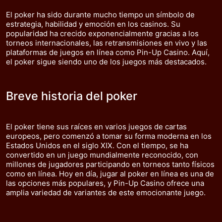
El poker ha sido durante mucho tiempo un símbolo de
estrategia, habilidad y emoción en los casinos. Su
popularidad ha crecido exponencialmente gracias a los
torneos internacionales, las retransmisiones en vivo y las
plataformas de juegos en línea como Pin-Up Casino. Aquí,
el poker sigue siendo uno de los juegos más destacados.
Breve historia del poker
El poker tiene sus raíces en varios juegos de cartas
europeos, pero comenzó a tomar su forma moderna en los
Estados Unidos en el siglo XIX. Con el tiempo, se ha
convertido en un juego mundialmente reconocido, con
millones de jugadores participando en torneos tanto físicos
como en línea. Hoy en día, jugar al poker en línea es una de
las opciones más populares, y Pin-Up Casino ofrece una
amplia variedad de variantes de este emocionante juego.