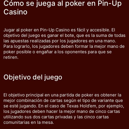
Cómo se juega al poker en Pin-Up
Casino
Jugar al poker en Pin-Up Casino es fácil y accesible. El
objetivo del juego es ganar el bote, que es la suma de todas
las apuestas realizadas por los jugadores en una mano.
Para lograrlo, los jugadores deben formar la mejor mano de
poker posible o engañar a los oponentes para que se
retiren.
Objetivo del juego
El objetivo principal en una partida de poker es obtener la
mejor combinación de cartas según el tipo de variante que
se esté jugando. En el caso de Texas Hold’em, por ejemplo,
los jugadores deben hacer la mejor mano de cinco cartas
utilizando sus dos cartas privadas y las cinco cartas
comunitarias en la mesa.