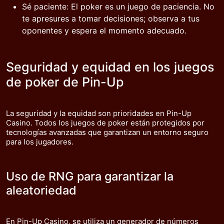
Sé paciente: El poker es un juego de paciencia. No
te apresures a tomar decisiones; observa a tus
oponentes y espera el momento adecuado.
Seguridad y equidad en los juegos
de poker de Pin-Up
La seguridad y la equidad son prioridades en Pin-Up
Casino. Todos los juegos de poker están protegidos por
tecnologías avanzadas que garantizan un entorno seguro
para los jugadores.
Uso de RNG para garantizar la
aleatoriedad
En Pin-Up Casino, se utiliza un generador de números