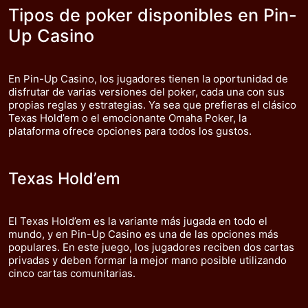
Tipos de poker disponibles en Pin-
Up Casino
En Pin-Up Casino, los jugadores tienen la oportunidad de
disfrutar de varias versiones del poker, cada una con sus
propias reglas y estrategias. Ya sea que prefieras el clásico
Texas Hold’em o el emocionante Omaha Poker, la
plataforma ofrece opciones para todos los gustos.
Texas Hold’em
El Texas Hold’em es la variante más jugada en todo el
mundo, y en Pin-Up Casino es una de las opciones más
populares. En este juego, los jugadores reciben dos cartas
privadas y deben formar la mejor mano posible utilizando
cinco cartas comunitarias.